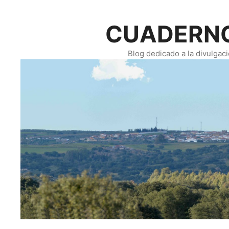
Saltar
al
CUADERNO
contenido
Blog dedicado a la divulgac